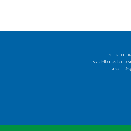
5 Novembre 2019
AVVISI
PICENO CONSIN
Via della Cardatura 
E-mail: inf