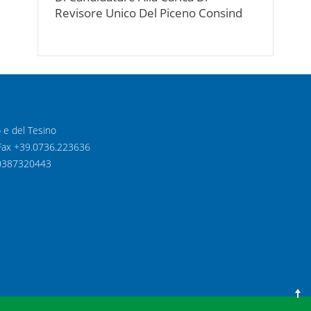
Revisore Unico Del Piceno Consind
o e del Tesino
1 Fax +39.0736.223636
 00387320443