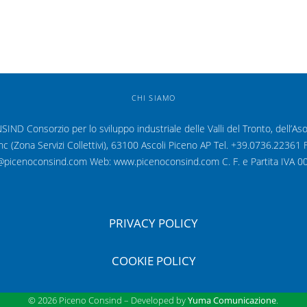
CHI SIAMO
D Consorzio per lo sviluppo industriale delle Valli del Tronto, dell’As
snc (Zona Servizi Collettivi), 63100 Ascoli Piceno AP Tel. +39.0736.2236
o@picenoconsind.com Web: www.picenoconsind.com C. F. e Partita IVA
PRIVACY POLICY
COOKIE POLICY
© 2026 Piceno Consind – Developed by
Yuma Comunicazione
.