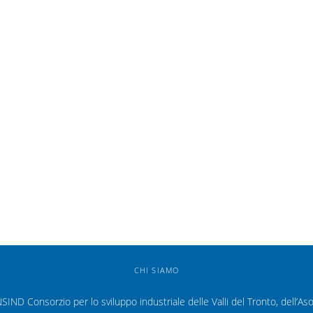
CHI SIAMO
D Consorzio per lo sviluppo industriale delle Valli del Tronto, dell’As