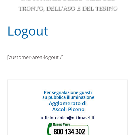
TRONTO, DELL'ASO E DEL TESINO
Logout
[customer-area-logout /]