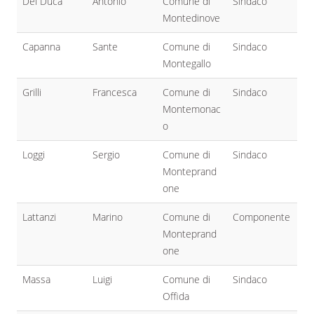
Del Duca
Antonio
Comune di
Sindaco
Montedinove
Capanna
Sante
Comune di
Sindaco
Montegallo
Grilli
Francesca
Comune di
Sindaco
Montemonac
o
Loggi
Sergio
Comune di
Sindaco
Monteprand
one
Lattanzi
Marino
Comune di
Componente
Monteprand
one
Massa
Luigi
Comune di
Sindaco
Offida