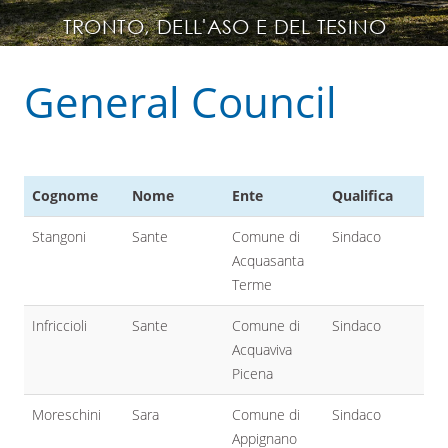
TRONTO, DELL'ASO E DEL TESINO
General Council
Cognome
Nome
Ente
Qualifica
Stangoni
Sante
Comune di
Sindaco
Acquasanta
Terme
Infriccioli
Sante
Comune di
Sindaco
Acquaviva
Picena
Moreschini
Sara
Comune di
Sindaco
Appignano