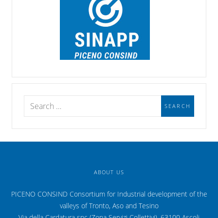
ABOUT US
PICENO CONSIND Consortium for Industrial development of the
valleys of Tronto, Aso and Tesino
Via della Cardatura snc (Zona Servizi Collettivi), 63100 Ascoli