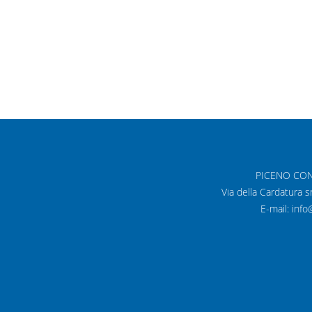
25 Ottobre 2018
AVVISI
PICENO CONSIN
Via della Cardatura 
E-mail: inf