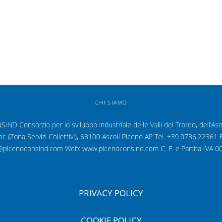
CHI SIAMO
D Consorzio per lo sviluppo industriale delle Valli del Tronto, dell’As
snc (Zona Servizi Collettivi), 63100 Ascoli Piceno AP Tel. +39.0736.2236
o@picenoconsind.com Web: www.picenoconsind.com C. F. e Partita IVA
PRIVACY POLICY
COOKIE POLICY